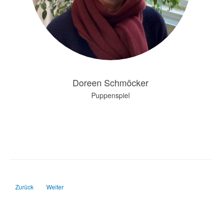
Doreen Schmöcker
Puppenspiel
Vorheriger Beitrag: Gemeindeleitung
Nächster Beitrag: Unsere Musiker
Zurück
Weiter